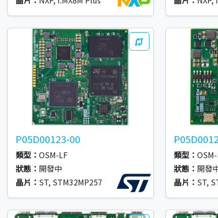
晶片：
NXP, i.MX8M Plus
晶片：
NXP, 
P05D00123-00
P05D0012
類型：
OSM-LF
類型：
OSM-
狀態：
開發中
狀態：
開發
晶片：
ST, STM32MP257
晶片：
ST, 