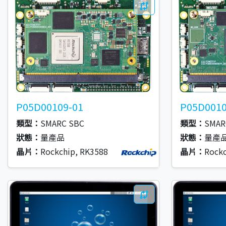
P05D00109-01
P05D0010
類型：
SMARC SBC
類型：
SMAR
狀態：
量產品
狀態：
量產
晶片：
Rockchip, RK3588
晶片：
Rockc